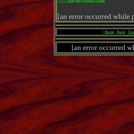
<<< предыдущий блок
[an error occurred while p
[
Home
|
Back
|
To
[an error occurred wh