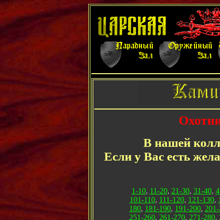
Охотни
В нашей колл
Если у Вас есть жел
1-10
,
11-20
,
21-30
,
31-40
,
4
101-110
,
111-120
,
121-130
,
180
,
181-190
,
191-200
,
201-
251-260
,
261-270
,
271-280
,