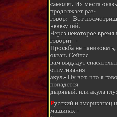
самолет. Их места ока
продолжает раз-
говор: - Вот посмотришь
невезучий.
Через некоторое время 
говорит: -
Просьба не паниковать,
океан. Сейчас
вам выдадут спасательн
отпугивания
акул.- Ну вот, что я го
попадется
дырявый, или акула глу
Р
усский и американец н
машинах.-