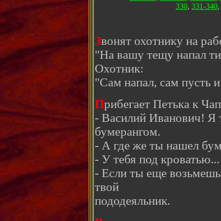
330
,
331-340
З
вонят охотнику на раб
"На вашу тещу напал ти
Охотник:
"Сам напал, сам пусть и
П
рибегает Петька к Чап
- Василий Иванович! Я 
бумерангом.
- А где же ты нашел бу
- У тебя под кроватью...
- Если ты еще возьмешь
твой
пододеяльник.