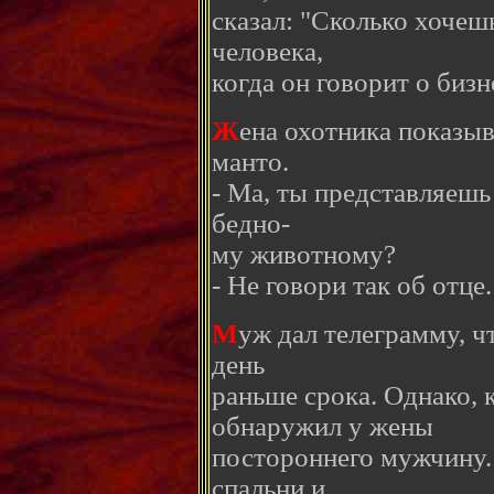
сказал: "Сколько хочеш
человека,
когда он говорит о бизн
Ж
ена охотника показы
манто.
- Ма, ты представляешь 
бедно-
му животному?
- Не говори так об отце.
М
уж дал телеграмму, ч
день
раньше срока. Однако, 
обнаружил у жены
постороннего мужчину.
спальни и