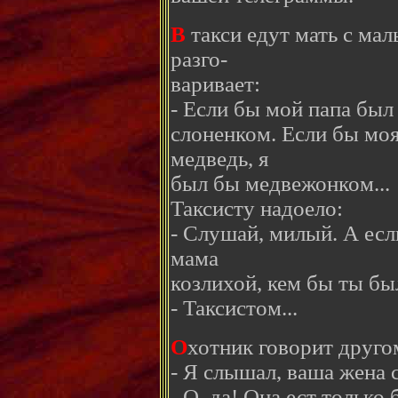
В
такси едут мать с мал
разго-
варивает:
- Если бы мой папа был 
слоненком. Если бы моя
медведь, я
был бы медвежонком...
Таксисту надоело:
- Слушай, милый. А есл
мама
козлихой, кем бы ты бы
- Таксистом...
О
хотник говорит друго
- Я слышал, ваша жена 
- О, да! Она ест только