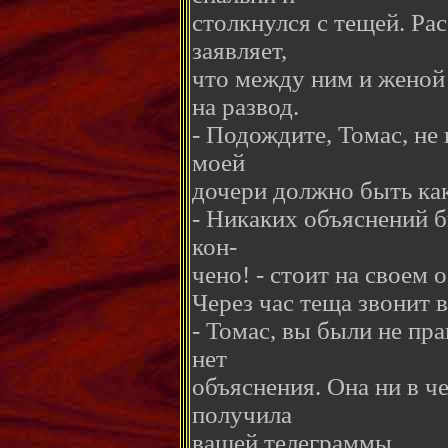
столкнулся с тещей. Ра
заявляет,
что между ним и женой 
на развод.
- Подождите, Томас, не
моей
дочери должно быть как
- Никаких объяснений б
кон-
чено! - стоит на своем
Через час теща звонит в
- Томас, вы были не пр
нет
объяснения. Она ни в че
получила
вашей телеграммы.