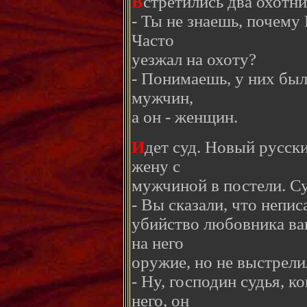
В
стретились два охотни
- Ты не знаешь, почему
Часто
уезжал на охоту?
- Понимаешь, у них был
мужчин,
а он - женщин.
И
дет суд. Новый русск
жену с
мужчиной в постели. Су
- Вы сказали, что непис
убийство любовника ва
на него
оружие, но не выстрел
- Ну, господин судья, к
него, он